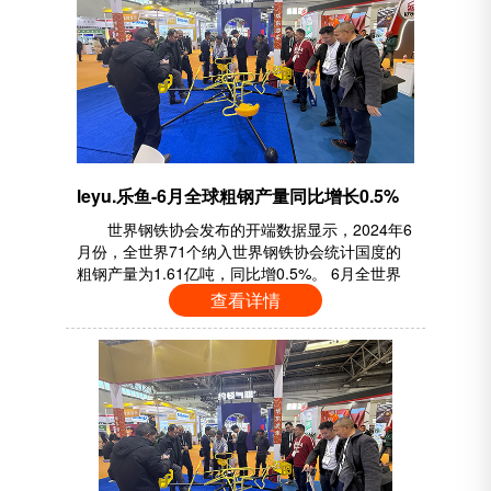
leyu.乐鱼-6月全球粗钢产量同比增长0.5%
世界钢铁协会发布的开端数据显示，2024年6
月份，全世界71个纳入世界钢铁协会统计国度的
粗钢产量为1.61亿吨，同比增0.5%。 6月全世界
前十年夜粗钢出产国为中国、印度、日本、美国、
查看详情
俄罗斯、韩国、德