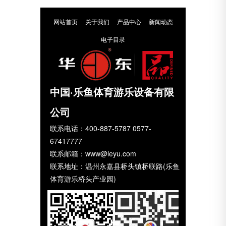
网站首页
关于我们
产品中心
新闻动态
电子目录
中国·乐鱼体育游乐设备有限
公司
联系电话：400-887-5787 0577-
67417777
联系邮箱：www@leyu.com
联系地址：温州永嘉县桥头镇桥联路(乐鱼
体育游乐桥头产业园)